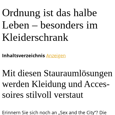
Ord­nung ist das hal­be
Leben – beson­ders im
Kleiderschrank
Inhalts­ver­zeich­nis
Anzei­gen
Mit die­sen Stau­raum­lö­sun­gen
wer­den Klei­dung und Acces­
soires stil­voll verstaut
Erin­nern Sie sich noch an „Sex and the City“? Die