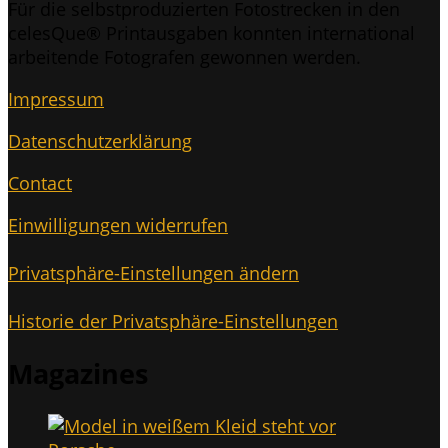
Für die selbst­pro­du­zier­ten Foto­stre­cken in den
celes­Que® Print­aus­ga­ben konn­ten inter­na­tio­nal
arbei­ten­de Foto­gra­fen gewon­nen werden.
Impres­sum
Daten­schutz­er­klä­rung
Cont­act
Ein­wil­li­gun­gen widerrufen
Pri­vat­sphä­re-Ein­stel­lun­gen ändern
His­to­rie der Privatsphäre-Einstellungen
Maga­zi­nes