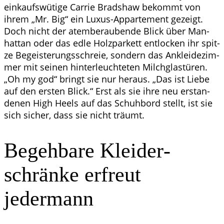
ein­kaufs­wü­ti­ge Car­rie Brad­shaw bekommt von
ihrem „Mr. Big“ ein Luxus-Appar­te­ment gezeigt.
Doch nicht der atem­be­rau­ben­de Blick über Man­
hat­tan oder das edle Holz­par­kett ent­lo­cken ihr spit­
ze Begeis­te­rungs­schreie, son­dern das Anklei­de­zim­
mer mit sei­nen hin­ter­leuch­te­ten Milch­glas­tü­ren.
„Oh my god“ bringt sie nur her­aus. „Das ist Lie­be
auf den ers­ten Blick.“ Erst als sie ihre neu erstan­
de­nen High Heels auf das Schuh­bord stellt, ist sie
sich sicher, dass sie nicht träumt.
Begeh­ba­re Klei­der­
schrän­ke erfreut
jedermann