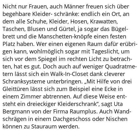
Nicht nur Frau­en, auch Män­ner freu­en sich über
begeh­ba­re Klei­der- schrän­ke: end­lich ein Ort, an
dem alle Schu­he, Klei­der, Hosen, Kra­wat­ten,
Taschen, Blu­sen und Gür­tel, ja sogar das Bügel­
brett und die Man­schet­ten-knöp­fe einen fes­ten
Platz haben. Wer einen eige­nen Raum dafür erüb­ri­
gen kann, wohl­mög­lich sogar mit Tages­licht, um
sich vor dem Spie­gel im rech­ten Licht zu betrach­
ten, hat es gut. Doch auch auf weni­ger Qua­drat­me­
tern lässt sich ein Walk-In-Clo­set dank cle­ve­rer
Schrank­sys­te­me unter­brin­gen. „Mit Hil­fe von drei
Gleit­tü­ren lässt sich zum Bei­spiel eine Ecke in
einem Zim­mer abtren­nen. Auf die­se Wei­se ent­
steht ein drei­ecki­ger Klei­der­schrank“, sagt Uta
Berg­mann von der Fir­ma Raum­p­lus. Auch Wand­
schrä­gen in einem Dach­ge­schoss oder Nischen
kön­nen zu Stau­raum werden.