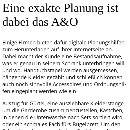
Eine exak­te Pla­nung ist
dabei das A&O
Eini­ge Fir­men bie­ten dafür digi­ta­le Pla­nungs­hil­fen
zum Her­un­ter­la­den auf ihrer Inter­net­sei­te an.
Dabei macht der Kun­de eine Bestands­auf­nah­me,
was er genau in sei­nem Schrank unter­brin­gen will
und wo. Hand­tuch­sta­pel wer­den aus­ge­mes­sen,
hän­gen­de Klei­der gezählt und schließ­lich kön­nen
auch noch sinn­vol­le Acces­soires und Ord­nungs­hil­
fen ein­ge­plant wer­den wie ein
Aus­zug für Gür­tel, eine aus­zieh­ba­re Klei­der­stan­ge,
um die Gar­de­ro­be zusam­men­zu­stel­len, Käst­chen,
in denen die Unter­wä­sche nach Sets sor­tiert wird,
oder ein schma­les Fach fürs Bügel­brett. Um den