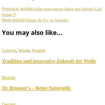
Previous Article
Vol­ler inno­va­ti­ver Ideen der Fer­ra­ri Cali­
for­nia T
Next Article
Tif­fa­ny & Co. in Venedig
You may also like...
Culture
,
Mode
,
People
Tra­di­ti­on und inno­va­ti­ve Zukunft der Wolle
Beauty
Dr. Bronner’s – Rei­ne Naturseife
Design