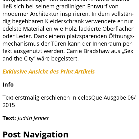
ließ sich bei sei­nem grad­li­ni­gen Ent­wurf von
moder­ner Archi­tek­tur inspi­rie­ren. In dem voll­stän­
dig begeh­ba­ren Klei­der­schrank ver­wen­de­te er nur
edels­te Mate­ria­li­en wie Holz, lackier­te Ober­flä­chen
oder Leder. Dank einem platz­spa­ren­den Öff­nungs­
me­cha­nis­mus der Türen kann der Innen­raum per­
fekt aus­ge­nutzt wer­den. Car­rie Brad­shaw aus „Sex
and the City“ wäre begeistert.
Exklu­si­ve Ansicht des Print Artikels
Info
Text erst­ma­lig erschie­nen in celes­Que Aus­ga­be 06/​
2015
Text
:
Judith Jenner
Post Navigation