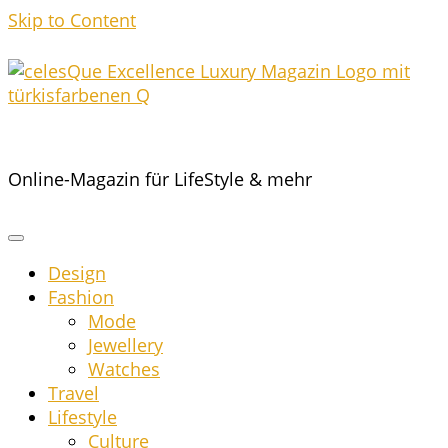
Skip to Content
Online-Magazin für LifeStyle & mehr
Design
Fashion
Mode
Jewel­lery
Wat­ches
Tra­vel
Life­style
Cul­tu­re