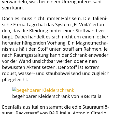
ver­wan­deln, was bei einem Umzug inter­es­sant
sein kann.
Doch es muss nicht immer Holz sein. Die ita­lie­ni­
sche Fir­ma Lago hat das Sys­tem „Et Voi­là“ erfun­
den, das die Klei­dung hin­ter einer Stoff­wand ver­
birgt. Dabei han­delt es sich nicht um einen locker
her­un­ter hän­gen­den Vor­hang. Ein Magnet­me­cha­
nis­mus hält den Stoff unten straff am Rah­men. Je
nach Raum­ge­stal­tung kann der Schrank ent­weder
vor der Wand unsicht­bar wer­den oder einen
bewuss­ten Akzent set­zen. Der Stoff ist extrem
robust, was­ser­- und staub­ab­wei­send und zugleich
pflegeleicht.
begeh­ba­rer Klei­der­schrank von B&B Italia
Eben­falls aus Ita­li­en stammt die edle Stau­raum­lö­
sung „Back­stage“ von B&B Ita­lia. Anto­nio Cit­te­rio