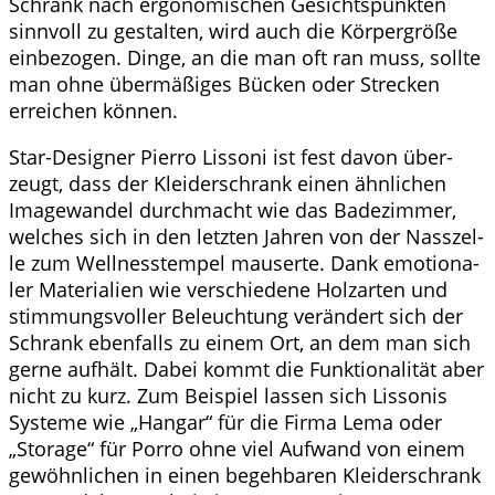
Schrank nach ergo­no­mi­schen Gesichts­punk­ten
sinn­voll zu gestal­ten, wird auch die Kör­per­grö­ße
ein­be­zo­gen. Din­ge, an die man oft ran muss, soll­te
man ohne über­mä­ßi­ges Bücken oder Stre­cken
errei­chen können.
Star-Desi­gner Pier­ro Lis­so­ni ist fest davon über­
zeugt, dass der Klei­der­schrank einen ähn­li­chen
Image­wan­del durch­macht wie das Bade­zim­mer,
wel­ches sich in den letz­ten Jah­ren von der Nass­zel­
le zum Well­ness­tem­pel mau­ser­te. Dank emo­tio­na­
ler Mate­ria­li­en wie ver­schie­de­ne Holz­ar­ten und
stim­mungs­vol­ler Beleuch­tung ver­än­dert sich der
Schrank eben­falls zu einem Ort, an dem man sich
ger­ne auf­hält. Dabei kommt die Funk­tio­na­li­tät aber
nicht zu kurz. Zum Bei­spiel las­sen sich Lis­so­nis
Sys­te­me wie „Han­gar“ für die Fir­ma Lema oder
„Sto­rage“ für Por­ro ohne viel Auf­wand von einem
gewöhn­li­chen in einen begeh­ba­ren Klei­der­schrank