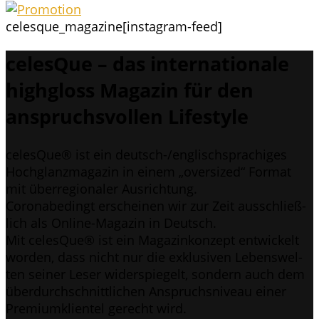
celesque_magazine
[instagram-feed]
celes­Que – das inter­na­tio­na­le
highgloss Maga­zin für den
anspruchs­vol­len Lifestyle
celes­Que® ist ein deutsch-/eng­lisch­spra­chi­ges
Hoch­glanz­ma­ga­zin in einem „over­si­zed“ For­mat
mit über­re­gio­na­ler Ausrichtung.
Coro­nabe­dingt erschei­nen wir zur Zeit aus­schließ­
lich als Online-Maga­zin in Deutsch.
Mit celes­Que® ist ein Maga­zin­kon­zept ent­wi­ckelt
wor­den, dass nicht nur die exklu­si­ven Lebens­wel­
ten sei­ner Leser wider­spie­gelt, son­dern auch dem
über­durch­schnitt­li­chen Anspruchs­ni­veau einer
Pre­mi­um­kli­en­tel gerecht wird.