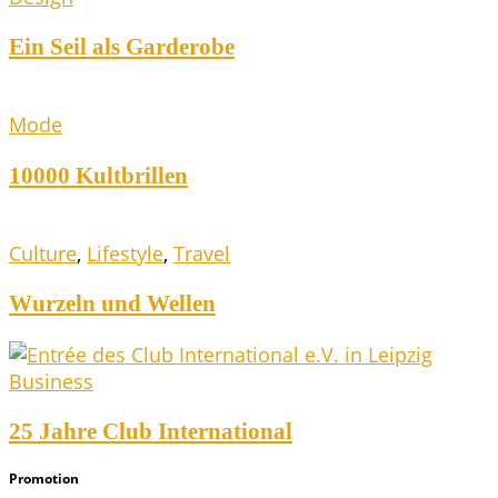
Ein Seil als Garderobe
Mode
10000 Kult­bril­len
Culture
,
Lifestyle
,
Travel
Wur­zeln und Wellen
Business
25 Jah­re Club International
Pro­mo­ti­on