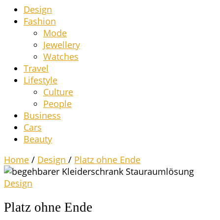
Design
Fashion
Mode
Jewel­lery
Wat­ches
Tra­vel
Life­style
Cul­tu­re
Peo­p­le
Busi­ness
Cars
Beau­ty
Home
/
Design
/
Platz ohne Ende
Design
Platz ohne Ende