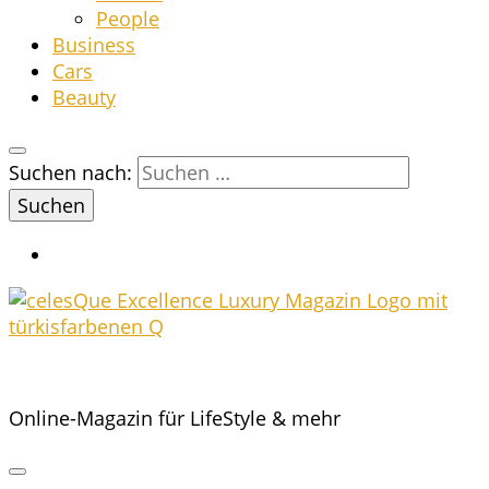
Peo­p­le
Busi­ness
Cars
Beau­ty
Suchen nach:
Online-Magazin für LifeStyle & mehr