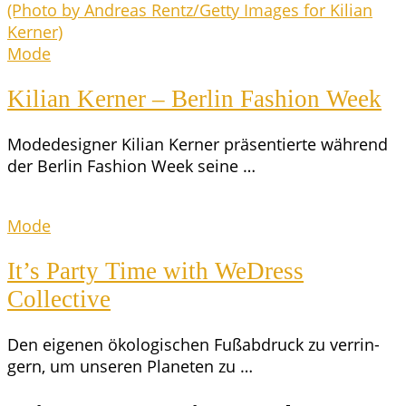
Mode
Kili­an Ker­ner – Ber­lin Fashion Week
Mode­de­si­gner Kili­an Ker­ner prä­sen­tier­te wäh­rend
der Ber­lin Fashion Week seine …
Mode
It’s Par­ty Time with WeDress
Collective
Den eige­nen öko­lo­gi­schen Fuß­ab­druck zu ver­rin­
gern, um unse­ren Pla­ne­ten zu …