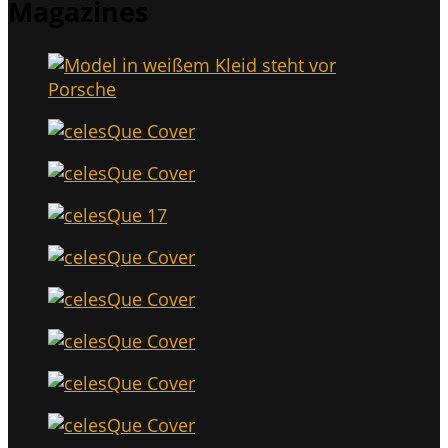
Maga­zi­nes