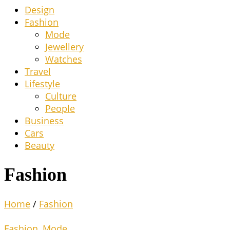
Design
Fashion
Mode
Jewel­lery
Wat­ches
Tra­vel
Life­style
Cul­tu­re
Peo­p­le
Busi­ness
Cars
Beau­ty
Fashion
Home
/
Fashion
Fashion
,
Mode