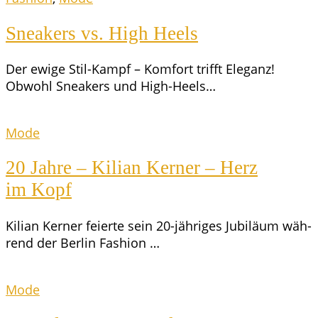
Snea­k­ers vs. High Heels
Der ewi­ge Stil-Kampf – Kom­fort trifft Ele­ganz!
Obwohl Snea­k­ers und High-Heels…
Mode
20 Jah­re – Kili­an Ker­ner – Herz
im Kopf
Kili­an Ker­ner fei­er­te sein 20-jäh­ri­­ges Jubi­lä­um wäh­
rend der Ber­lin Fashion …
Mode