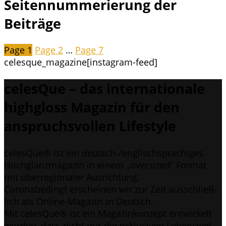
Seitennummerierung der
Beiträge
Page
1
Page
2
…
Page
7
celesque_magazine
[instagram-feed]
celes­Que – das inter­na­tio­na­le
highgloss Maga­zin für den
anspruchs­vol­len Lifestyle
celes­Que® ist ein deutsch-/eng­lisch­spra­chi­ges
Hoch­glanz­ma­ga­zin in einem „over­si­zed“ For­mat
mit über­re­gio­na­ler Ausrichtung.
Coro­nabe­dingt erschei­nen wir zur Zeit aus­schließ­
lich als Online-Maga­zin in Deutsch.
Mit celes­Que® ist ein Maga­zin­kon­zept ent­wi­ckelt
wor­den, dass nicht nur die exklu­si­ven Lebens­wel­