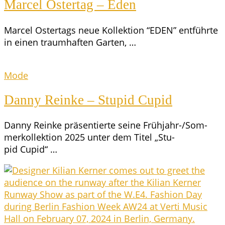
Mar­cel Oster­tag – Eden
Mar­cel Oster­tags neue Kol­lek­ti­on “EDEN” ent­führ­te
in einen traum­haf­ten Garten, …
Mode
Dan­ny Rein­ke – Stu­pid Cupid
Dan­ny Rein­ke prä­sen­tier­te sei­ne Früh­jahr-/Som­
mer­kol­lek­ti­on 2025 unter dem Titel „Stu­
pid Cupid“ …