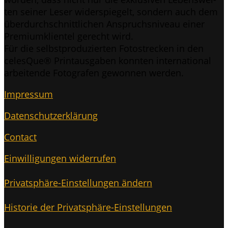
ten sei­ner Leser wider­spie­gelt, son­dern auch dem
über­durch­schnitt­li­chen Anspruchs­ni­veau einer
Pre­mi­um­kli­en­tel gerecht wird.
Für die selbst­pro­du­zier­ten Foto­stre­cken in den
celes­Que® Print­aus­ga­ben konn­ten inter­na­tio­nal
arbei­ten­de Foto­gra­fen gewon­nen werden.
Impres­sum
Daten­schutz­er­klä­rung
Cont­act
Ein­wil­li­gun­gen widerrufen
Pri­vat­sphä­re-Ein­stel­lun­gen ändern
His­to­rie der Privatsphäre-Einstellungen