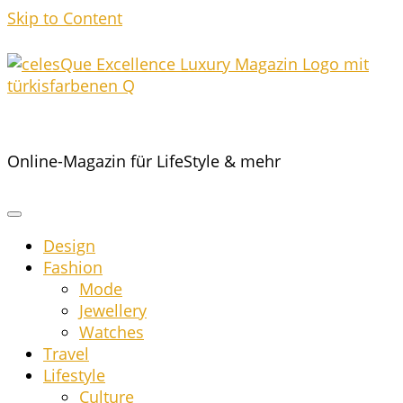
Skip to Content
Online-Magazin für LifeStyle & mehr
Design
Fashion
Mode
Jewel­lery
Wat­ches
Tra­vel
Life­style
Cul­tu­re