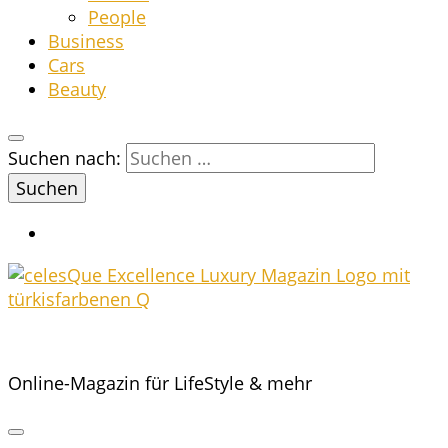
Peo­p­le
Busi­ness
Cars
Beau­ty
Suchen nach:
Online-Magazin für LifeStyle & mehr