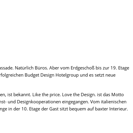
as­sa­de. Natür­lich Büros. Aber vom Erd­ge­schoß bis zur 19. Eta­ge
erfolg­rei­chen Bud­get Design Hotel­group und es setzt neue
ten, ist bekannt. Like the pri­ce. Love the Design. ist das Mot­to
 und Design­ko­ope­ra­tio­nen ein­ge­gan­gen. Vom ita­lie­ni­schen
unge in der 10. Eta­ge der Gast sitzt bequem auf bax­ter Interieur.