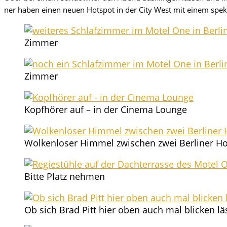
ner haben einen neu­en Hot­spot in der City West mit einem spek­ta
Zimmer
Zimmer
Kopf­hö­rer auf – in der Cine­ma Lounge
Wol­ken­lo­ser Him­mel zwi­schen zwei Ber­li­ner
Bit­te Platz nehmen
Ob sich Brad Pitt hier oben auch mal bli­cken l