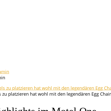
amin
 zu plat­zie­ren hat wohl mit den legen­dä­ren Egg Ch