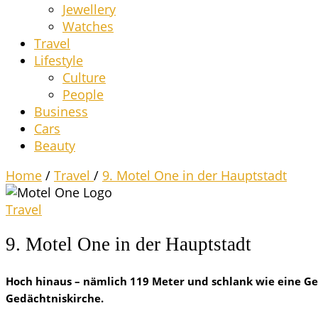
Jewel­lery
Wat­ches
Tra­vel
Life­style
Cul­tu­re
Peo­p­le
Busi­ness
Cars
Beau­ty
Home
/
Travel
/
9. Motel One in der Hauptstadt
Travel
9. Motel One in der Hauptstadt
Hoch hin­aus – näm­lich 119 Meter und schlank wie eine Ger
Gedächtniskirche.