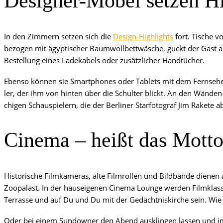
Desi­gner-Möbel set­zen H
In den Zim­mern set­zen sich die
Design-High­lights
fort. Tische vo
bezo­gen mit ägyp­ti­scher Baum­woll­bett­wä­sche, guckt der Gast au
Bestel­lung eines Lade­ka­bels oder zusätz­li­cher Handtücher.
Eben­so kön­nen sie Smart­phones oder Tablets mit dem Fern­se­her v
ler, der ihm von hin­ten über die Schul­ter blickt. An den Wän­de
chi­gen Schau­spie­lern, die der Ber­li­ner Star­fo­to­graf Jim Rake­te 
Cine­ma – heißt das Mott
His­to­ri­sche Film­ka­me­ras, alte Film­rol­len und Bild­bän­de die­n
Zoo­pa­last. In der haus­ei­ge­nen Cine­ma Lounge wer­den Film­klas­s
Ter­ras­se und auf Du und Du mit der Gedächt­nis­kir­che sein. Wi
Oder bei einem Sun­dow­ner den Abend aus­klin­gen las­sen und imme