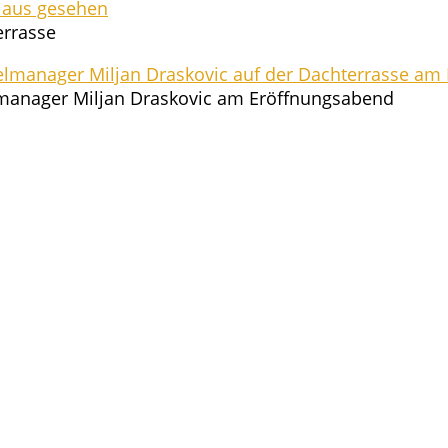
terrasse
el­ma­na­ger Mil­jan Dras­ko­vic am Eröffnungsabend