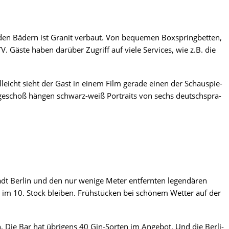
 den Bädern ist Gra­nit ver­baut. Von beque­men Box­spring­bet­ten,
. Gäs­te haben dar­über Zugriff auf vie­le Ser­vices, wie z.B. die
l­leicht sieht der Gast in einem Film gera­de einen der Schau­spie­
­ge­schoß hän­gen schwarz-weiß Por­traits von sechs deutsch­spra­
stadt Ber­lin und den nur weni­ge Meter ent­fern­ten legen­dä­ren
­se im 10. Stock blei­ben. Früh­stü­cken bei schö­nem Wet­ter auf der
 Die Bar hat übri­gens 40 Gin-Sor­ten im Ange­bot. Und die Ber­li­