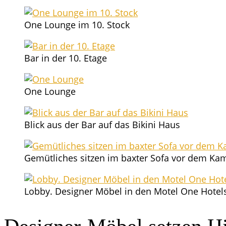
One Lounge im 10. Stock
Bar in der 10. Etage
One Lounge
Blick aus der Bar auf das Biki­ni Haus
Gemüt­li­ches sit­zen im bax­ter Sofa vor dem K
Lob­by. Desi­gner Möbel in den Motel One Hotels