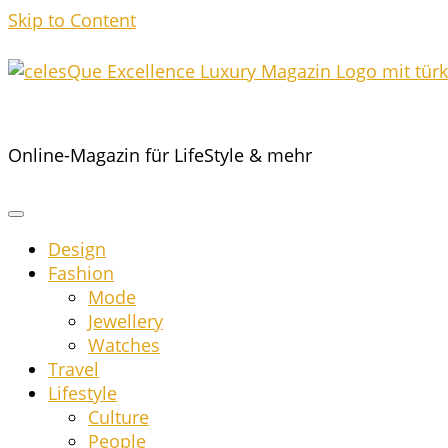
Skip to Content
Online-Magazin für LifeStyle & mehr
Design
Fashion
Mode
Jewel­lery
Wat­ches
Tra­vel
Life­style
Cul­tu­re
Peo­p­le