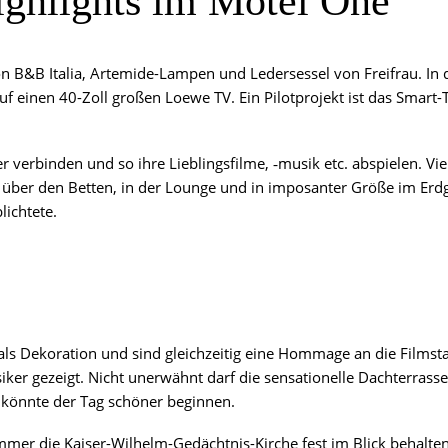
igh­lights im Motel One
n B&B Ita­lia, Artem­ide-Lam­pen und Leder­ses­sel von Frei­frau. In
f einen 40-Zoll gro­ßen Loe­we TV. Ein Pilot­pro­jekt ist das Smart-TV
er­bin­den und so ihre Lieb­lings­fil­me, ‑musik etc. abspie­len. Vie
n über den Bet­ten, in der Lounge und in impo­san­ter Grö­ße im Erd
ablichtete.
o
en als Deko­ra­ti­on und sind gleich­zei­tig eine Hom­mage an die Film­
i­ker gezeigt. Nicht uner­wähnt darf die sen­sa­tio­nel­le Dach­ter­ras
e könn­te der Tag schö­ner beginnen.
r die Kai­ser-Wil­helm-Gedächt­nis-Kir­che fest im Blick behal­ten.