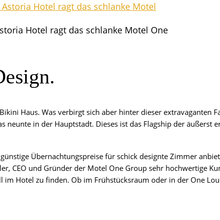
sto­ria Hotel ragt das schlan­ke Motel One
Design.
i­ni Haus. Was ver­birgt sich aber hin­ter die­ser extra­va­gan­ten F
s neun­te in der Haupt­stadt. Die­ses ist das Flag­ship der äußerst 
güns­ti­ge Über­nach­tungs­prei­se für schick design­te Zim­mer anbie­
ler, CEO und Grün­der der Motel One Group sehr hoch­wer­ti­ge Kunst-
er­all im Hotel zu fin­den. Ob im Früh­stücks­raum oder in der One Lo