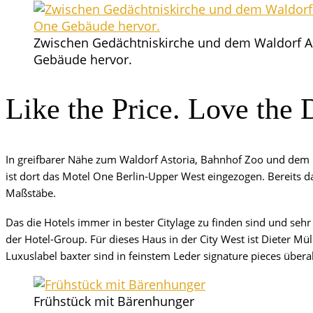
Zwi­schen Gedächt­nis­kir­che und dem Wal­dorf A
Gebäu­de hervor.
Like the Pri­ce. Love the 
In greif­ba­rer Nähe zum Wal­dorf Asto­ria, Bahn­hof Zoo und dem Bik
ist dort das Motel One Ber­lin-Upper West ein­ge­zo­gen. Bereits da
Maßstäbe.
Das die Hotels immer in bes­ter City­la­ge zu fin­den sind und sehr 
der Hotel-Group. Für die­ses Haus in der City West ist Die­ter Mül­
Luxus­la­bel bax­ter sind in feins­tem Leder signa­tu­re pie­ces üb
Früh­stück mit Bärenhunger