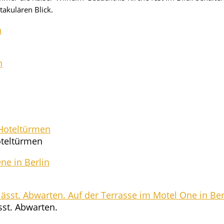
­ku­lä­ren Blick.
 Hoteltürmen
ässt. Abwarten.