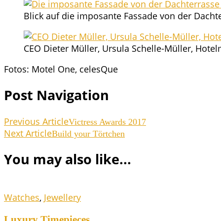
Blick auf die impo­san­te Fas­sa­de von der Dach
CEO Die­ter Mül­ler, Ursu­la Schel­le-Mül­ler, Hot
Fotos: Motel One, celesQue
Post Navigation
Previous Article
Vic­tress Awards 2017
Next Article
Build your Törtchen
You may also like...
Watches
,
Jewellery
Luxu­ry Timepieces