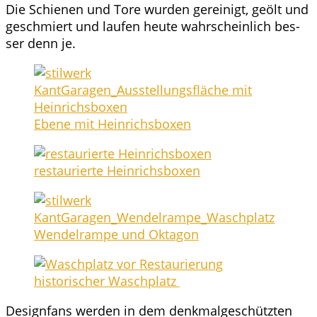
Die Schie­nen und Tore wur­den gerei­nigt, geölt und
geschmiert und lau­fen heu­te wahr­schein­lich bes­
ser denn je.
Ebe­ne mit Heinrichsboxen
restau­rier­te Heinrichsboxen
Wen­del­ram­pe und Oktagon
his­to­ri­scher Waschplatz
Design­fans wer­den in dem denk­mal­ge­schütz­ten