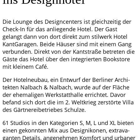
Die Lounge des Design­cen­ters ist gleich­zei­tig der
Check-In für das anlie­gen­de Hotel. Der Gast
gelangt dann von dort direkt zum stil­werk Hotel
Kant­Ga­ra­gen. Bei­de Häu­ser sind mit einem Gang
ver­bun­den. Direkt von der Kant­stra­ße betre­ten die
Gäs­te das Hotel über den inte­grier­ten Book­s­to­re
mit klei­nem Café.
Der Hotel­neu­bau, ein Ent­wurf der Ber­li­ner Archi­
tek­ten Nal­bach & Nal­bach, wur­de auf der Flä­che
der ehe­ma­li­gen Werk­statt­hal­le errich­tet. Davor
befand sich dort die im 2. Welt­krieg zer­stör­te Vil­la
des Gärt­ne­rei­be­trie­bes Schulze.
61 Stu­di­os in den Kate­go­rien S, M, L und XL bie­ten
einen gekonn­ten Mix aus Desi­gni­ko­nen, extra­va­
gan­ten Details, ange­neh­men Kom­fort und urba­ner