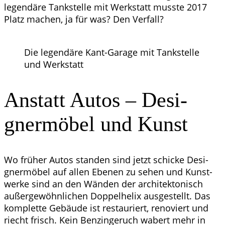
legen­dä­re Tank­stel­le mit Werk­statt muss­te 2017
Platz machen, ja für was? Den Verfall?
Die legen­dä­re Kant-Gara­ge mit Tank­stel­le
und Werkstatt
Anstatt Autos – Desi­
gner­mö­bel und Kunst
Wo frü­her Autos stan­den sind jetzt schi­cke Desi­
gner­mö­bel auf allen Ebe­nen zu sehen und Kunst­
wer­ke sind an den Wän­den der archi­tek­to­nisch
außer­ge­wöhn­li­chen Dop­pel­he­lix aus­ge­stellt. Das
kom­plet­te Gebäu­de ist restau­riert, reno­viert und
riecht frisch. Kein Ben­zin­ge­ruch wabert mehr in