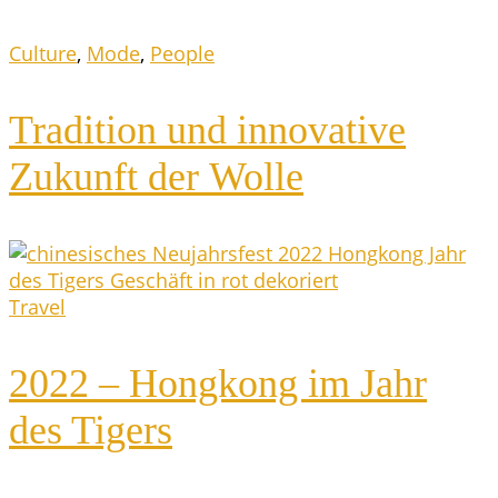
Culture
,
Mode
,
People
Tra­di­ti­on und inno­va­ti­ve
Zukunft der Wolle
Travel
2022 – Hong­kong im Jahr
des Tigers