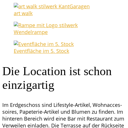
art walk
Wen­del­ram­pe
Event­flä­che im 5. Stock
Die Loca­ti­on ist schon
einzigartig
Im Erd­ge­schoss sind Life­style-Arti­kel, Wohn­ac­ces­
soires, Pape­te­rie-Arti­kel und Blu­men zu fin­den. Im
hin­te­ren Bereich wird eine Bar mit Restau­rant zum
Ver­wei­len ein­la­den. Die Ter­ras­se auf der Rück­sei­te