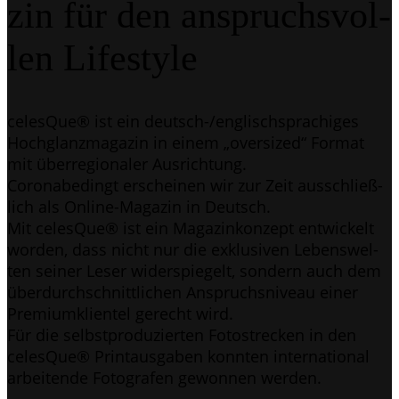
zin für den anspruchs­vol­
len Lifestyle
celes­Que® ist ein deutsch-/eng­lisch­spra­chi­ges
Hoch­glanz­ma­ga­zin in einem „over­si­zed“ For­mat
mit über­re­gio­na­ler Ausrichtung.
Coro­nabe­dingt erschei­nen wir zur Zeit aus­schließ­
lich als Online-Maga­zin in Deutsch.
Mit celes­Que® ist ein Maga­zin­kon­zept ent­wi­ckelt
wor­den, dass nicht nur die exklu­si­ven Lebens­wel­
ten sei­ner Leser wider­spie­gelt, son­dern auch dem
über­durch­schnitt­li­chen Anspruchs­ni­veau einer
Pre­mi­um­kli­en­tel gerecht wird.
Für die selbst­pro­du­zier­ten Foto­stre­cken in den
celes­Que® Print­aus­ga­ben konn­ten inter­na­tio­nal
arbei­ten­de Foto­gra­fen gewon­nen werden.