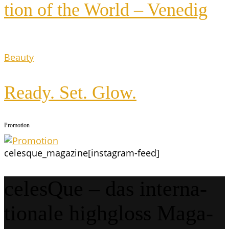
ti­on of the World – Venedig
Beauty
Rea­dy. Set. Glow.
Pro­mo­ti­on
celesque_magazine
[instagram-feed]
celes­Que – das inter­na­
tio­na­le highgloss Maga­