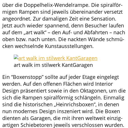
über die Dop­pel­he­lix-Wen­del­ram­pe. Die spi­ral­för­
mi­gen Ram­pen sind jeweils über­ein­an­der ver­setzt
ange­ord­net. Zur dama­li­gen Zeit eine Sen­sa­ti­on.
Jetzt auch wie­der span­nend, denn Besu­cher lau­fen
auf dem „art walk“ – den Auf- und Abfahr­ten – nach
oben bzw. nach unten. Die nack­ten Wän­de schmü­
cken wech­seln­de Kunstausstellungen.
art walk im stil­werk KantGaragen
Ein “Boxen­stopp” soll­te auf jeder Eta­ge ein­ge­legt
wer­den. Auf den offe­nen Flä­chen wird Inte­ri­or
Design prä­sen­tiert sowie in den Okta­go­nen, um die
sich die Ram­pen spi­ral­för­mig schlän­geln. Ein­ma­lig
sind die his­to­ri­schen „Hein­richs­bo­xen“, in denen
nun moder­nes Design insze­niert wird. Die Boxen
dien­ten als Gara­gen, die mit ihren welt­weit ein­zig­
ar­ti­gen Schie­be­to­ren jeweils ver­schlos­sen wur­den.