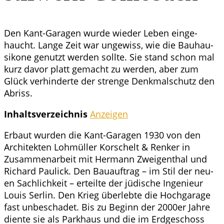
Den Kant-Gara­gen wur­de wie­der Leben ein­ge­
haucht. Lan­ge Zeit war unge­wiss, wie die Bau­hau­
si­ko­ne genutzt wer­den soll­te. Sie stand schon mal
kurz davor platt gemacht zu wer­den, aber zum
Glück ver­hin­der­te der stren­ge Denk­mal­schutz den
Abriss.
Inhalts­ver­zeich­nis
Anzei­gen
Erbaut wur­den die Kant-Gara­gen 1930 von den
Archi­tek­ten Loh­mül­ler Kor­schelt & Ren­ker in
Zusam­men­ar­beit mit Her­mann Zwei­genthal und
Richard Paulick. Den Bau­auf­trag – im Stil der neu­
en Sach­lich­keit – erteil­te der jüdi­sche Inge­nieur
Lou­is Ser­lin. Den Krieg über­leb­te die Hoch­ga­ra­ge
fast unbe­scha­det. Bis zu Beginn der 2000er Jah­re
dien­te sie als Park­haus und die im Erd­ge­schoss