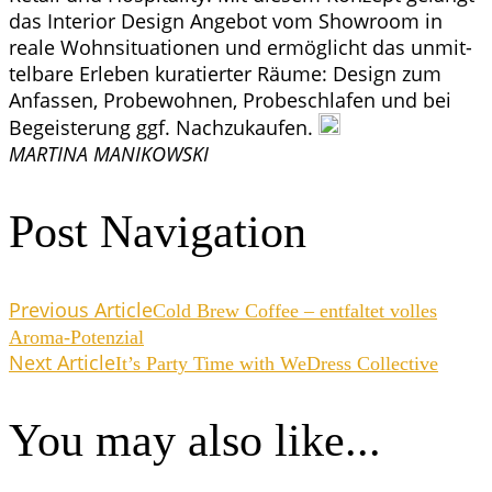
das Inte­ri­or Design Ange­bot vom Show­room in
rea­le Wohn­si­tua­tio­nen und ermög­licht das unmit­
tel­ba­re Erle­ben kura­tier­ter Räu­me: Design zum
Anfas­sen, Pro­be­woh­nen, Pro­be­schla­fen und bei
Begeis­te­rung ggf. Nach­zu­kau­fen.
MARTINA MANIKOWSKI
Post Navigation
Previous Article
Cold Brew Cof­fee – ent­fal­tet vol­les
Aroma-Potenzial
Next Article
It’s Par­ty Time with WeDress Collective
You may also like...