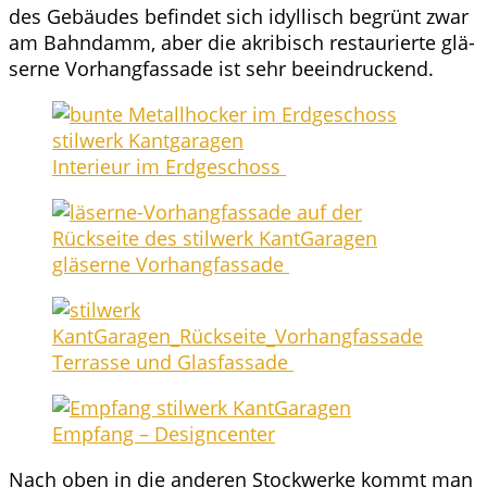
des Gebäu­des befin­det sich idyl­lisch begrünt zwar
am Bahn­damm, aber die akri­bisch restau­rier­te glä­
ser­ne Vor­hang­fas­sa­de ist sehr beeindruckend.
Inte­ri­eur im Erdgeschoss
glä­ser­ne Vorhangfassade
Ter­ras­se und Glasfassade
Emp­fang – Designcenter
Nach oben in die ande­ren Stock­wer­ke kommt man