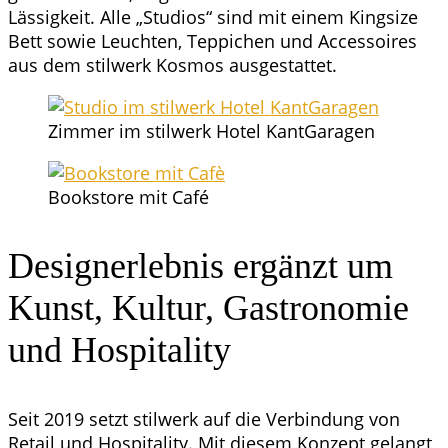
Läs­sig­keit. Alle „Stu­di­os“ sind mit einem King­si­ze
Bett sowie Leuch­ten, Tep­pi­chen und Acces­soires
aus dem stil­werk Kos­mos ausgestattet.
Zim­mer im stil­werk Hotel KantGaragen
Book­s­to­re mit Café
Desi­gn­er­leb­nis ergänzt um
Kunst, Kul­tur, Gas­tro­no­mie
und Hospitality
Seit 2019 setzt stil­werk auf die Ver­bin­dung von
Retail und Hos­pi­ta­li­ty. Mit die­sem Kon­zept gelangt