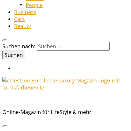
Peo­p­le
Busi­ness
Cars
Beau­ty
Suchen nach:
Online-Magazin für LifeStyle & mehr