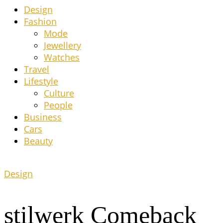
Design
Fashion
Mode
Jewel­lery
Wat­ches
Tra­vel
Life­style
Cul­tu­re
Peo­p­le
Busi­ness
Cars
Beau­ty
Design
stil­werk Comeback