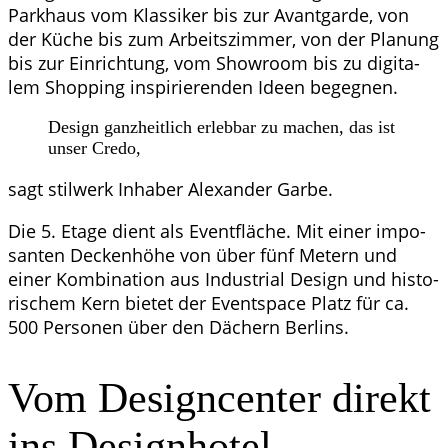
Park­haus vom Klas­si­ker bis zur Avant­gar­de, von
der Küche bis zum Arbeits­zim­mer, von der Pla­nung
bis zur Ein­rich­tung, vom Show­room bis zu digi­ta­
lem Shop­ping inspi­rie­ren­den Ideen begegnen.
Design ganz­heit­lich erleb­bar zu machen, das ist
unser Credo,
sagt stil­werk Inha­ber Alex­an­der Garbe.
Die 5. Eta­ge dient als Event­flä­che. Mit einer impo­
san­ten Decken­hö­he von über fünf Metern und
einer Kom­bi­na­ti­on aus Indus­tri­al Design und his­to­
ri­schem Kern bie­tet der Event­space Platz für ca.
500 Per­so­nen über den Dächern Berlins.
Vom Design­cen­ter direkt
ins Designhotel