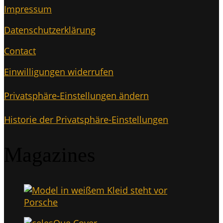
Impres­sum
Daten­schutz­er­klä­rung
Cont­act
Ein­wil­li­gun­gen widerrufen
Pri­vat­sphä­re-Ein­stel­lun­gen ändern
His­to­rie der Privatsphäre-Einstellungen
Maga­zi­nes