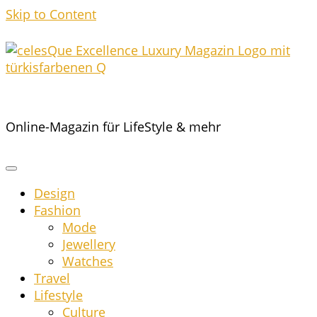
Skip to Content
Online-Magazin für LifeStyle & mehr
Design
Fashion
Mode
Jewel­lery
Wat­ches
Tra­vel
Life­style
Cul­tu­re