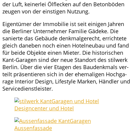
der Luft, kei­ner­lei Ölfle­cken auf den Beton­bö­den
zeu­gen von der eins­ti­gen Nutzung.
Eigen­tü­mer der Immo­bi­lie ist seit eini­gen Jah­ren
die Ber­li­ner Unter­neh­mer Fami­lie Gäde­ke. Die
sanier­te das Gebäu­de denk­mal­ge­recht, errich­te­te
gleich dane­ben noch einen Hotel­neu­bau und fand
für bei­de Objek­te einen Mie­ter. Die his­to­ri­schen
Kant-Gara­gen sind der neue Stand­ort des stil­werk
Ber­lin. Über die vier Eta­gen des Bau­denk­mals ver­
teilt prä­sen­tie­ren sich in der ehe­ma­li­gen Hoch­ga­
ra­ge Inte­ri­or Design, Life­style Mar­ken, Händ­ler und
Servicedienstleister.
Design­cen­ter und Hotel
Aus­sen­fas­sa­de