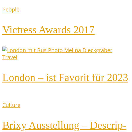
People
Vic­tress Awards 2017
Travel
Lon­don – ist Favo­rit für 2023
Culture
Bri­xy Aus­stel­lung – Descrip­