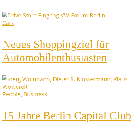
Cars
Neu­es Shop­ping­ziel für
Automobilenthusiasten
People
,
Business
15 Jah­re Ber­lin Capi­tal Club