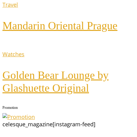
Travel
Man­da­rin Ori­en­tal Prague
Watches
Gol­den Bear Lounge by
Glas­huet­te Original
Pro­mo­ti­on
celesque_magazine
[instagram-feed]