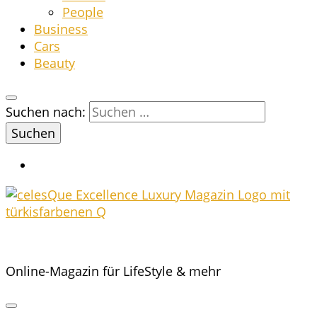
Peo­p­le
Busi­ness
Cars
Beau­ty
Suchen nach:
Online-Magazin für LifeStyle & mehr