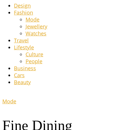
Design
Fashion
Mode
Jewel­lery
Wat­ches
Tra­vel
Life­style
Cul­tu­re
Peo­p­le
Busi­ness
Cars
Beau­ty
Mode
Fine Dining