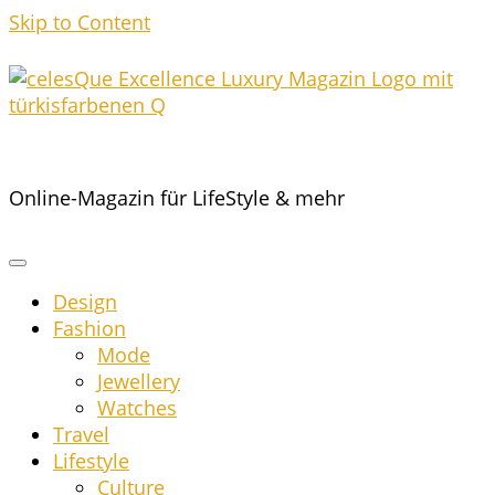
Skip to Content
Online-Magazin für LifeStyle & mehr
Design
Fashion
Mode
Jewel­lery
Wat­ches
Tra­vel
Life­style
Cul­tu­re