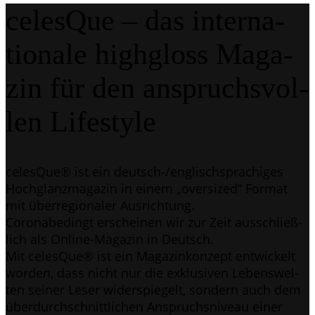
celes­Que – das inter­na­
tio­na­le highgloss Maga­
zin für den anspruchs­vol­
len Lifestyle
celes­Que® ist ein deutsch-/eng­lisch­spra­chi­ges
Hoch­glanz­ma­ga­zin in einem „over­si­zed“ For­mat
mit über­re­gio­na­ler Ausrichtung.
Coro­nabe­dingt erschei­nen wir zur Zeit aus­schließ­
lich als Online-Maga­zin in Deutsch.
Mit celes­Que® ist ein Maga­zin­kon­zept ent­wi­ckelt
wor­den, dass nicht nur die exklu­si­ven Lebens­wel­
ten sei­ner Leser wider­spie­gelt, son­dern auch dem
über­durch­schnitt­li­chen Anspruchs­ni­veau einer