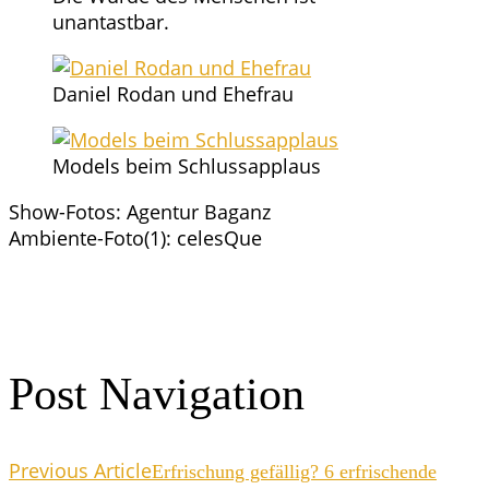
unantastbar.
Dani­el Rodan und Ehefrau
Models beim Schlussapplaus
Show-Fotos: Agen­tur Baganz
Ambiente-Foto(1): celes­Que
Post Navigation
Previous Article
Erfri­schung gefäl­lig? 6 erfri­schen­de