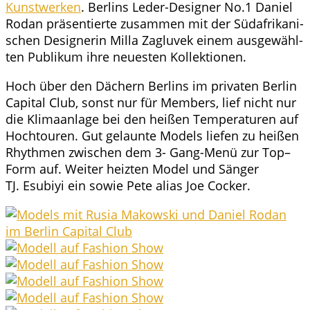
Kunst­wer­ken
. Ber­lins Leder-Desi­gner No.1 Dani­el
Rodan prä­sen­tier­te zusam­men mit der Süd­afri­ka­ni­
schen Desi­gne­rin Mil­la Zaglu­vek einem aus­ge­wähl­
ten Publi­kum ihre neu­es­ten Kollektionen.
Hoch über den Dächern Ber­lins im pri­va­ten Ber­lin
Capi­tal Club, sonst nur für Mem­bers, lief nicht nur
die Kli­ma­an­la­ge bei den hei­ßen Tem­pe­ra­tu­ren auf
Hoch­tou­ren. Gut gelaun­te Models lie­fen zu hei­ßen
Rhyth­men zwi­schen dem 3- Gang-Menü zur Top–
Form auf. Wei­ter heiz­ten Model und Sän­ger
TJ. Esubiyi ein sowie Pete ali­as Joe Cocker.