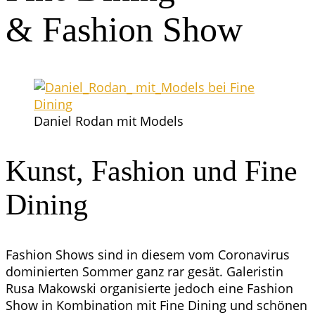
& Fashion Show
Dani­el Rodan mit Models
Kunst, Fashion und Fine
Dining
Fashion Shows sind in die­sem vom Coro­na­vi­rus
domi­nier­ten Som­mer ganz rar gesät. Gale­ris­tin
Rusa Makow­ski orga­ni­sier­te jedoch eine Fashion
Show in Kom­bi­na­ti­on mit Fine Dining und schö­nen