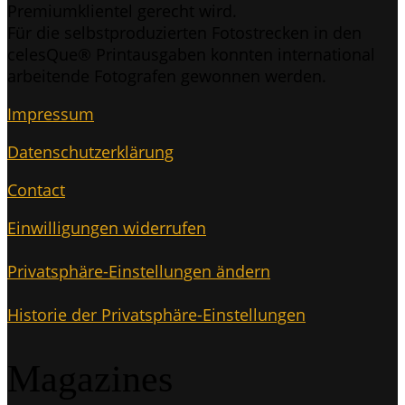
Pre­mi­um­kli­en­tel gerecht wird.
Für die selbst­pro­du­zier­ten Foto­stre­cken in den
celes­Que® Print­aus­ga­ben konn­ten inter­na­tio­nal
arbei­ten­de Foto­gra­fen gewon­nen werden.
Impres­sum
Daten­schutz­er­klä­rung
Cont­act
Ein­wil­li­gun­gen widerrufen
Pri­vat­sphä­re-Ein­stel­lun­gen ändern
His­to­rie der Privatsphäre-Einstellungen
Maga­zi­nes