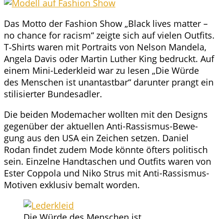
Das Mot­to der Fashion Show „Black lives mat­ter –
no chan­ce for racism“ zeig­te sich auf vie­len Out­fits.
T‑Shirts waren mit Por­traits von Nel­son Man­de­la,
Ange­la Davis oder Mar­tin Luther King bedruckt. Auf
einem Mini-Leder­kleid war zu lesen „Die Wür­de
des Men­schen ist unan­tast­bar“ dar­un­ter prangt ein
sti­li­sier­ter Bundesadler.
Die bei­den Mode­ma­cher woll­ten mit den Designs
gegen­über der aktu­el­len Anti-Ras­sis­mus-Bewe­
gung aus den USA ein Zei­chen set­zen. Dani­el
Rodan fin­det zudem Mode könn­te öfters poli­tisch
sein. Ein­zel­ne Hand­ta­schen und Out­fits waren von
Ester Cop­po­la und Niko Strus mit Anti-Ras­sis­mus-
Moti­ven exklu­siv bemalt worden.
Die Wür­de des Men­schen ist