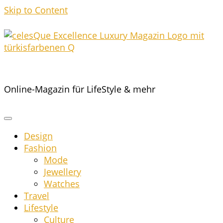
Skip to Content
Online-Magazin für LifeStyle & mehr
Design
Fashion
Mode
Jewel­lery
Wat­ches
Tra­vel
Life­style
Cul­tu­re