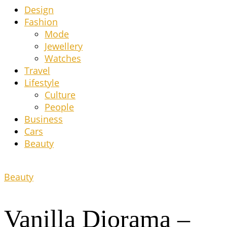
Design
Fashion
Mode
Jewel­lery
Wat­ches
Tra­vel
Life­style
Cul­tu­re
Peo­p­le
Busi­ness
Cars
Beau­ty
Beauty
Vanil­la Diora­ma –