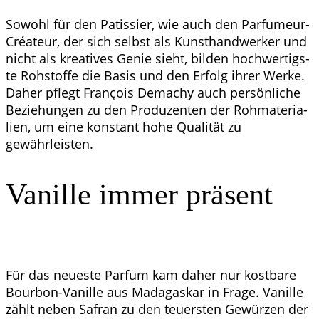
Sowohl für den Patis­sier, wie auch den Par­fu­meur-
Cré­a­teur, der sich selbst als Kunst­hand­wer­ker und
nicht als krea­ti­ves Genie sieht, bil­den hoch­wer­tigs­
te Roh­stof­fe die Basis und den Erfolg ihrer Wer­ke.
Daher pflegt Fran­çois Demachy auch per­sön­li­che
Bezie­hun­gen zu den Pro­du­zen­ten der Roh­ma­te­ria­
li­en, um eine kon­stant hohe Qua­li­tät zu
gewährleisten.
Vanil­le immer präsent
Für das neu­es­te Par­fum kam daher nur kost­ba­re
Bour­bon-Vanil­le aus Mada­gas­kar in Fra­ge. Vanil­le
zählt neben Safran zu den teu­ers­ten Gewür­zen der