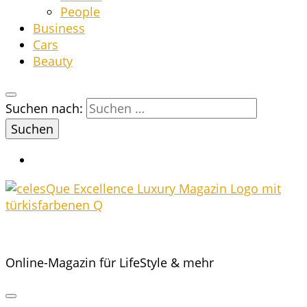
Peo­p­le
Busi­ness
Cars
Beau­ty
Suchen nach:
Online-Magazin für LifeStyle & mehr