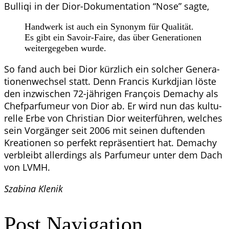
Bul­li­qi in der Dior-Doku­men­ta­ti­on “Nose” sagte,
Hand­werk ist auch ein Syn­onym für Qua­li­tät.
Es gibt ein Savoir-Fai­re, das über Gene­ra­tio­nen
wei­ter­ge­ge­ben wurde.
So fand auch bei Dior kürz­lich ein sol­cher Gene­ra­
tio­nen­wech­sel statt. Denn Fran­cis Kurkdji­an lös­te
den inzwi­schen 72-jäh­ri­gen Fran­çois Demachy als
Chef­par­fu­meur von Dior ab. Er wird nun das kul­tu­
rel­le Erbe von Chris­ti­an Dior wei­ter­füh­ren, wel­ches
sein Vor­gän­ger seit 2006 mit sei­nen duf­ten­den
Krea­tio­nen so per­fekt reprä­sen­tiert hat. Demachy
ver­bleibt aller­dings als Par­fu­meur unter dem Dach
von LVMH.
Sza­bi­na Klenik
Post Navigation