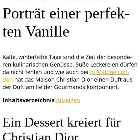
Por­trät einer per­fek­
ten Vanille
Kal­te, win­ter­li­che Tage sind die Zeit der beson­de­
ren kuli­na­ri­schen Genüs­se. Süße Lecke­rei­en dür­fen
da nicht feh­len und wie auch bei
Jo Mal­o­ne Lon­
don
hat das Mai­son Chris­ti­an Dior einen Duft aus
der Duft­fa­mi­lie der Gour­mands komponiert.
Inhalts­ver­zeich­nis
Anzei­gen
Ein Des­sert kre­iert für
Chris­ti­an Dior