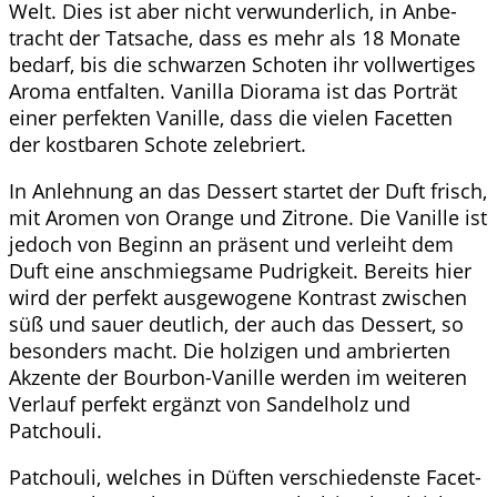
Welt. Dies ist aber nicht ver­wun­der­lich, in Anbe­
tracht der Tat­sa­che, dass es mehr als 18 Mona­te
bedarf, bis die schwar­zen Scho­ten ihr voll­wer­ti­ges
Aro­ma ent­fal­ten. Vanil­la Diora­ma ist das Por­trät
einer per­fek­ten Vanil­le, dass die vie­len Facet­ten
der kost­ba­ren Scho­te zelebriert.
In Anleh­nung an das Des­sert star­tet der Duft frisch,
mit Aro­men von Oran­ge und Zitro­ne. Die Vanil­le ist
jedoch von Beginn an prä­sent und ver­leiht dem
Duft eine anschmieg­sa­me Pud­rig­keit. Bereits hier
wird der per­fekt aus­ge­wo­ge­ne Kon­trast zwi­schen
süß und sau­er deut­lich, der auch das Des­sert, so
beson­ders macht. Die hol­zi­gen und ambrier­ten
Akzen­te der Bour­bon-Vanil­le wer­den im wei­te­ren
Ver­lauf per­fekt ergänzt von San­del­holz und
Patchouli.
Patchouli, wel­ches in Düf­ten ver­schie­dens­te Facet­