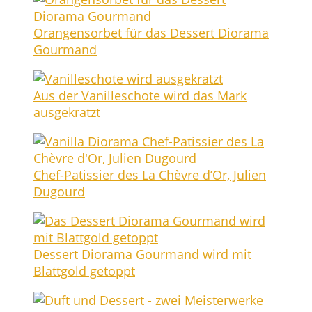
Oran­gen­sor­bet für das Des­sert Diora­ma
Gourmand
Aus der Vanil­le­scho­te wird das Mark
ausgekratzt
Chef-Patis­sier des La Chè­v­re d’Or, Juli­en
Dugourd
Des­sert Diora­ma Gour­mand wird mit
Blatt­gold getoppt