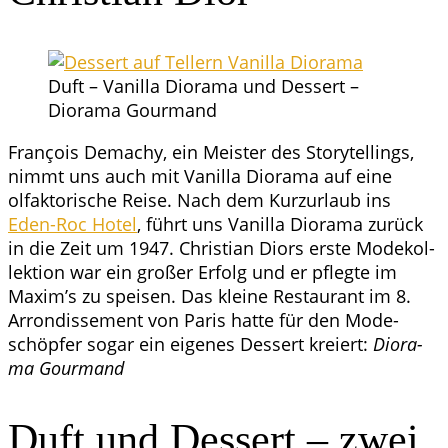
Duft – Vanil­la Diora­ma und Des­sert –
Diora­ma Gourmand
Fran­çois Demachy, ein Meis­ter des Sto­rytel­lings,
nimmt uns auch mit Vanil­la Diora­ma auf eine
olfak­to­ri­sche Rei­se. Nach dem Kurz­ur­laub ins
Eden-Roc Hotel
, führt uns Vanil­la Diora­ma zurück
in die Zeit um 1947. Chris­ti­an Diors ers­te Mode­kol­
lek­ti­on war ein gro­ßer Erfolg und er pfleg­te im
Maxim’s zu spei­sen. Das klei­ne Restau­rant im 8.
Arron­dis­se­ment von Paris hat­te für den Mode­
schöp­fer sogar ein eige­nes Des­sert kre­iert:
Diora­
ma Gourmand
Duft und Des­sert – zwei