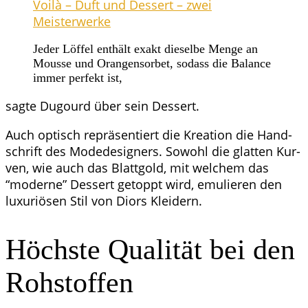
Voi­là – Duft und Des­sert – zwei
Meisterwerke
Jeder Löf­fel ent­hält exakt die­sel­be Men­ge an
Mousse und Oran­gen­sor­bet, sodass die Balan­ce
immer per­fekt ist,
sag­te Dugo­urd über sein Dessert.
Auch optisch reprä­sen­tiert die Krea­ti­on die Hand­
schrift des Mode­de­si­gners. Sowohl die glat­ten Kur­
ven, wie auch das Blatt­gold, mit wel­chem das
“moder­ne” Des­sert getoppt wird, emu­lie­ren den
luxu­riö­sen Stil von Diors Kleidern.
Höchs­te Qua­li­tät bei den
Rohstoffen