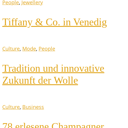
People
,
Jewellery
Tif­fa­ny & Co. in Venedig
Culture
,
Mode
,
People
Tra­di­ti­on und inno­va­ti­ve
Zukunft der Wolle
Culture
,
Business
78 erle­se­ne Champagner