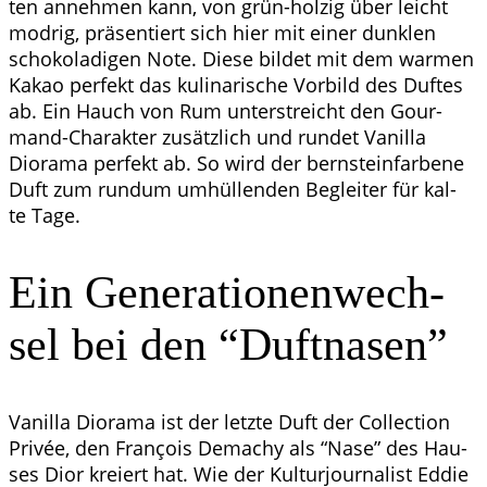
ten anneh­men kann, von grün-hol­zig über leicht
mod­rig, prä­sen­tiert sich hier mit einer dunk­len
scho­ko­la­di­gen Note. Die­se bil­det mit dem war­men
Kakao per­fekt das kuli­na­ri­sche Vor­bild des Duf­tes
ab. Ein Hauch von Rum unter­streicht den Gour­
mand-Cha­rak­ter zusätz­lich und run­det Vanil­la
Diora­ma per­fekt ab. So wird der bern­stein­far­be­ne
Duft zum rund­um umhül­len­den Beglei­ter für kal­
te Tage.
Ein Gene­ra­tio­nen­wech­
sel bei den “Duft­na­sen”
Vanil­la Diora­ma ist der letz­te Duft der Coll­ec­tion
Pri­vée, den Fran­çois Demachy als “Nase” des Hau­
ses Dior kre­iert hat. Wie der Kul­tur­jour­na­list Eddie