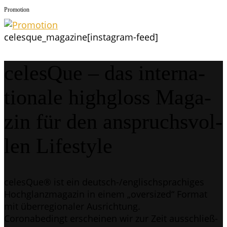
Pro­mo­ti­on
celesque_magazine
[instagram-feed]
celes­Que – das inter­na­
tio­na­le highgloss Maga­
zin für den anspruchs­vol­
len Lifestyle
celes­Que® ist ein deutsch-/eng­lisch­spra­chi­ges
Hoch­glanz­ma­ga­zin in einem „over­si­zed“ For­mat
mit über­re­gio­na­ler Ausrichtung.
Coro­nabe­dingt erschei­nen wir zur Zeit aus­schließ­