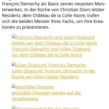
Fran­çois Demachy als Basis sei­nes neu­es­ten Meis­
ter­wer­kes. In der Küche von Chris­ti­an Diors letz­ter
Resi­denz, dem Châ­teau de la Col­le Noi­re, tra­fen
sich die bei­den Meis­ter ihres Fachs, um ihre Krea­
tio­nen zu präsentieren.
Fran­çois Demachy und Juli­en Dugo­urd
vor dem Châ­teau de la Col­le Noire
Juli­en Dugo­urd, Fran­çois Demachy in der
Küche von Diors letz­ter Residenz
geschäl­te Oran­gen war­ten auf die
Verarbeitung