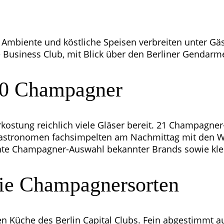
mbi­en­te und köst­li­che Spei­sen ver­brei­ten unter G
a­te Busi­ness Club, mit Blick über den Ber­li­ner Gen­dar­
n 60 Champagner
r­kos­tung reich­lich vie­le Glä­ser bereit. 21 Cham­pa­gne
as­tro­no­men fach­sim­pel­ten am Nach­mit­tag mit den W
en­te Cham­pa­gner-Aus­wahl bekann­ter Brands sowie kle
 die Champagnersorten
en Küche des Ber­lin Capi­tal Clubs. Fein abge­stimmt auf