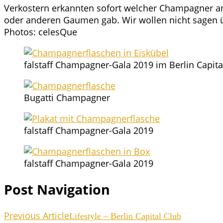
Ver­kos­tern erkann­ten sofort wel­cher Cham­pa­gner am
oder ande­ren Gau­men gab. Wir wol­len nicht sagen übe
Pho­tos: celesQue
fal­staff Cham­pa­gner-Gala 2019 im Ber­lin Capi­t
Bug­at­ti Champagner
fal­staff Cham­pa­gner-Gala 2019
fal­staff Cham­pa­gner-Gala 2019
Post Navigation
Previous Article
Life­style – Ber­lin Capi­tal Club