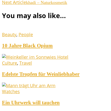
Next Article
kha­di – Naturkosmetik
You may also like...
Beauty
,
People
10 Jah­re Black Opium
Culture
,
Travel
Edels­te Trop­fen für Weinliebhaber
Watches
Ein Uhr­werk will tauchen