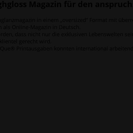
highgloss Maga­zin für den anspruchs
glanz­ma­ga­zin in einem „over­si­zed“ For­mat mit über­r
ich als Online-Maga­zin in Deutsch.
or­den, dass nicht nur die exklu­si­ven Lebens­wel­ten se
li­en­tel gerecht wird.
es­Que® Print­aus­ga­ben konn­ten inter­na­tio­nal arbei­t