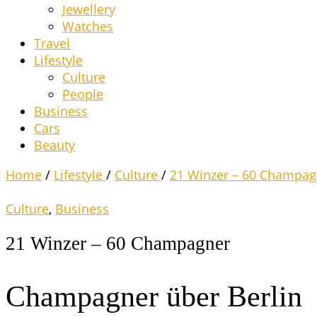
Jewel­lery
Wat­ches
Tra­vel
Life­style
Cul­tu­re
Peo­p­le
Busi­ness
Cars
Beau­ty
Home
/
Lifestyle
/
Culture
/
21 Win­zer – 60 Champag
Culture
,
Business
21 Win­zer – 60 Champagner
Cham­pa­gner über Berlin