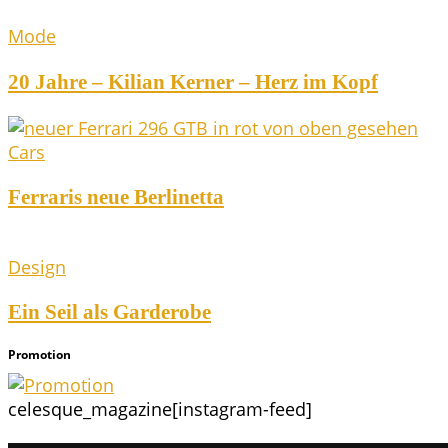
Mode
20 Jah­re – Kili­an Ker­ner – Herz im Kopf
Cars
Fer­ra­ris neue Berlinetta
Design
Ein Seil als Garderobe
Pro­mo­ti­on
celesque_magazine
[instagram-feed]