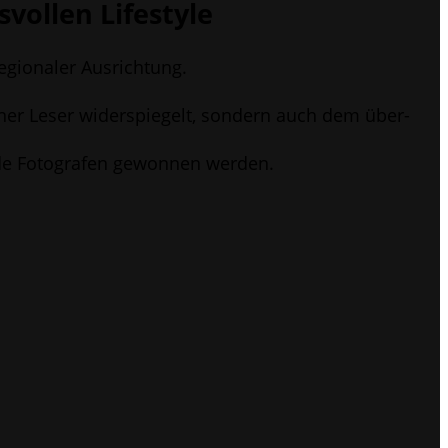
­vol­len Lifestyle
e­gio­na­ler Ausrichtung.
i­ner Leser wider­spie­gelt, son­dern auch dem über­
en­de Foto­gra­fen gewon­nen werden.