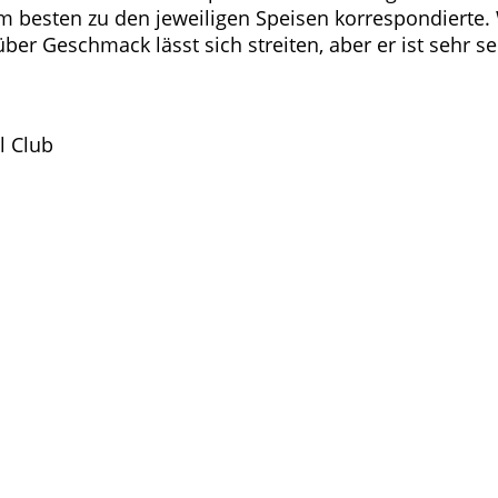
 bes­ten zu den jewei­li­gen Spei­sen kor­re­spon­dier­te
r Geschmack lässt sich strei­ten, aber er ist sehr sehr 
al Club