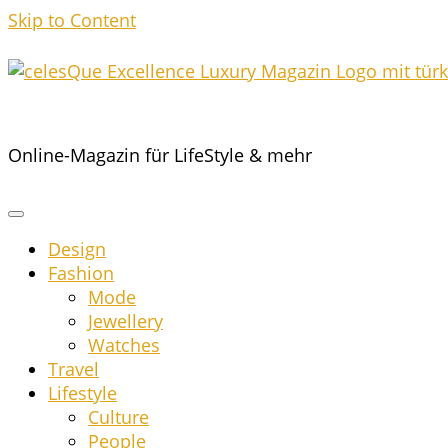
Skip to Content
Online-Magazin für LifeStyle & mehr
Design
Fashion
Mode
Jewel­lery
Wat­ches
Tra­vel
Life­style
Cul­tu­re
Peo­p­le