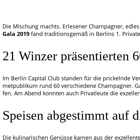
Die Mischung machts. Erle­se­ner Cham­pa­gner, edles A
Gala 2019
fand tra­di­ti­ons­ge­mäß in Ber­lins 1. Pri­v
21 Win­zer prä­sen­tier­te
Im Ber­lin Capi­tal Club stan­den für die pri­ckeln­de Ve
met­pu­bli­kum rund 60 ver­schie­de­ne Cham­pa­gner. G
fen. Am Abend konn­ten auch Pri­vat­leu­te die exzel­l
Spei­sen abge­stimmt auf
Die kuli­na­ri­schen Genüs­se kamen aus der exzel­len­t