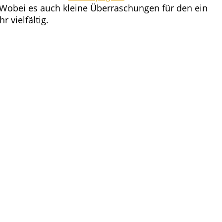
. Wobei es auch klei­ne Über­ra­schun­gen für den ein
viel­fäl­tig.