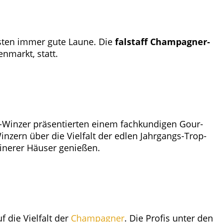
äs­ten immer gute Lau­ne. Die
fal­staff Cham­pa­gner-
men­markt, statt.
r-Win­zer prä­sen­tier­ten einem fach­kun­di­gen Gour­
in­zern über die Viel­falt der edlen Jahr­gangs-Trop­
i­ne­rer Häu­ser genießen.
 die Viel­falt der
Cham­pa­gner
. Die Pro­fis unter den