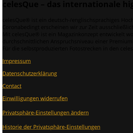
celes­Que – das inter­na­tio­na­le 
celes­Que® ist ein deutsch-/eng­lisch­spra­chi­ges Hoch­
Coro­nabe­dingt erschei­nen wir zur Zeit aus­schließ­l
Mit celes­Que® ist ein Maga­zin­kon­zept ent­wi­ckelt w
durch­schnitt­li­chen Anspruchs­ni­veau einer Pre­mi­um­k
Für die selbst­pro­du­zier­ten Foto­stre­cken in den cel
Impres­sum
Daten­schutz­er­klä­rung
Cont­act
Ein­wil­li­gun­gen widerrufen
Pri­vat­sphä­re-Ein­stel­lun­gen ändern
His­to­rie der Privatsphäre-Einstellungen