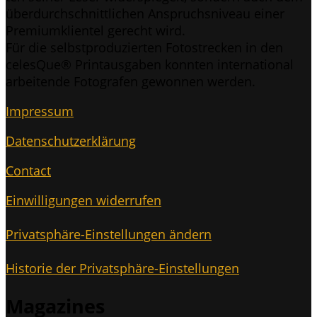
über­durch­schnitt­li­chen Anspruchs­ni­veau einer
Pre­mi­um­kli­en­tel gerecht wird.
Für die selbst­pro­du­zier­ten Foto­stre­cken in den
celes­Que® Print­aus­ga­ben konn­ten inter­na­tio­nal
arbei­ten­de Foto­gra­fen gewon­nen werden.
Impres­sum
Daten­schutz­er­klä­rung
Cont­act
Ein­wil­li­gun­gen widerrufen
Pri­vat­sphä­re-Ein­stel­lun­gen ändern
His­to­rie der Privatsphäre-Einstellungen
Maga­zi­nes