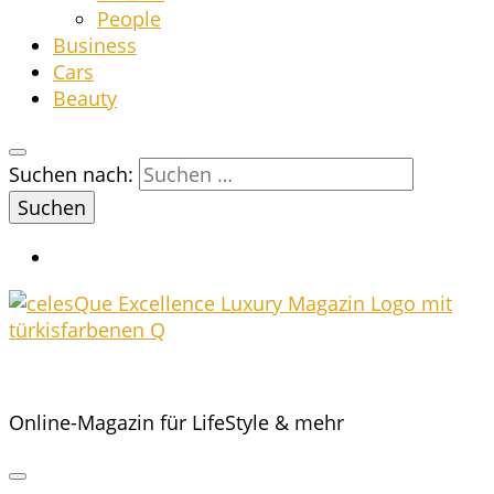
Peo­p­le
Busi­ness
Cars
Beau­ty
Suchen nach:
Online-Magazin für LifeStyle & mehr