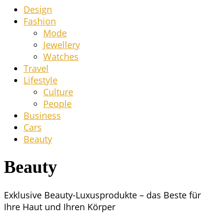
Design
Fashion
Mode
Jewel­lery
Wat­ches
Tra­vel
Life­style
Cul­tu­re
Peo­p­le
Busi­ness
Cars
Beau­ty
Beauty
Exklu­si­ve Beau­ty-Luxus­pro­duk­te – das Bes­te für
Ihre Haut und Ihren Körper