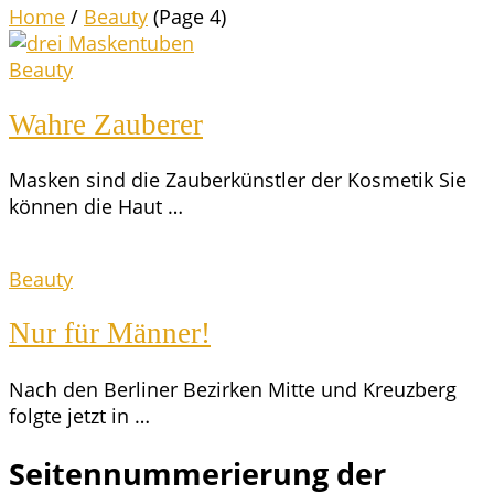
Home
/
Beauty
(Page 4)
Beauty
Wah­re Zauberer
Mas­ken sind die Zau­ber­künst­ler der Kos­me­tik Sie
kön­nen die Haut …
Beauty
Nur für Männer!
Nach den Ber­li­ner Bezir­ken Mit­te und Kreuz­berg
folg­te jetzt in …
Seitennummerierung der