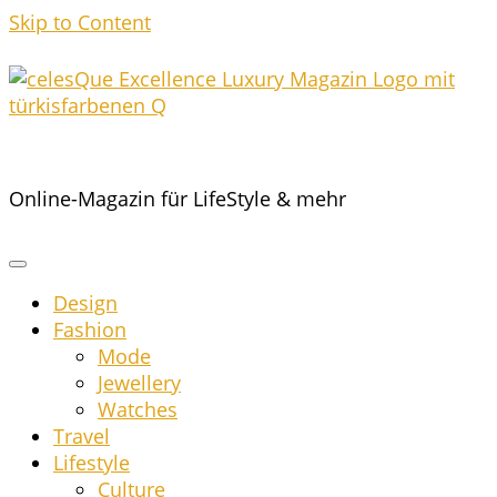
Skip to Content
Online-Magazin für LifeStyle & mehr
Design
Fashion
Mode
Jewel­lery
Wat­ches
Tra­vel
Life­style
Cul­tu­re